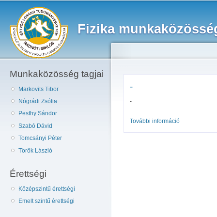
Ug
ta
Fizika munkaközösség
Munkaközösség tagjai
-
Markovits Tibor
-
Nógrádi Zsófia
Pesthy Sándor
További információ
- tartalommal
Szabó Dávid
Tomcsányi Péter
Török László
Érettségi
Középszintű érettségi
Emelt szintű érettségi