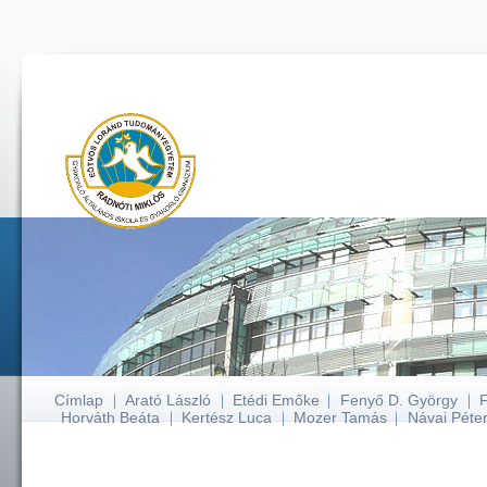
Címlap
Arató László
Etédi Emőke
Fenyő D. György
Horváth Beáta
Kertész Luca
Mozer Tamás
Návai Péte