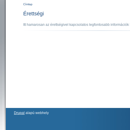
Címlap
Jelenlegi hely
Érettségi
Itt hamarosan az érettségivel kapcsolatos legfontosabb információk
Drupal
alapú webhely