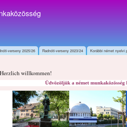
Ugrás a
tartalomra
nkaközösség
nóti-verseny 2025/26
Radnóti-verseny 2023/24
Korábbi német nyelvi 
Herzlich willkommen!
Üdvözöljük a német munkaközösség 