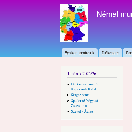
Német mu
Egykori tanáraink
Diákcsere
Rad
Főmenü
Tanárok 2025/26
Dr. Kuruncziné Dr.
Kapcsándi Katalin
Singer Anna
Spéderné Négyesi
Zsuzsanna
Székely Ágnes