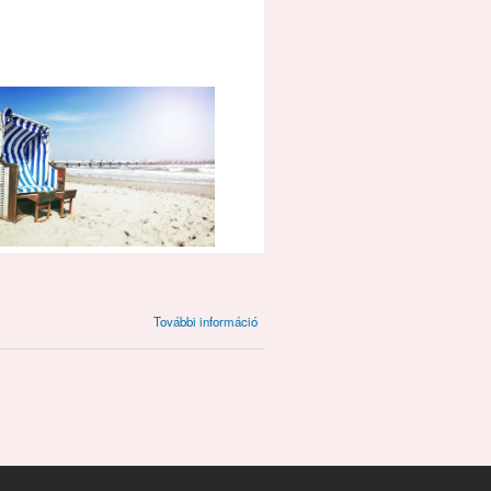
Herzlich
További információ
willkommen!
tartalommal
kapcsolatosan