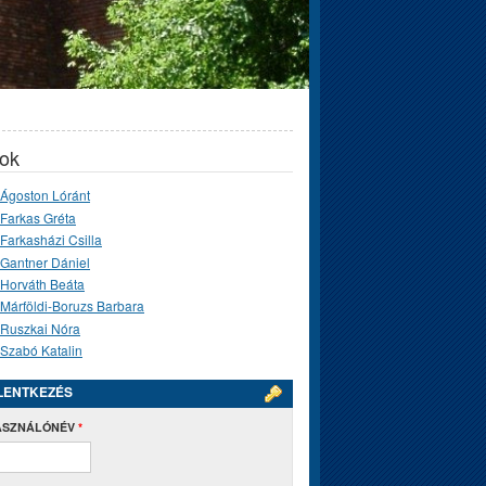
ok
Ágoston Lóránt
Farkas Gréta
Farkasházi Csilla
Gantner Dániel
Horváth Beáta
Márföldi-Boruzs Barbara
Ruszkai Nóra
Szabó Katalin
LENTKEZÉS
ASZNÁLÓNÉV
*