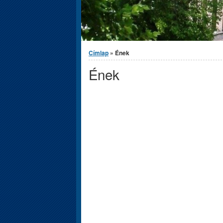
Jelenlegi hely
Címlap
» Ének
Ének