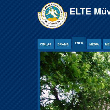
Jump to Content
ELTE Műv
ÉNEK
CÍMLAP
DRÁMA
MÉDIA
MÉ