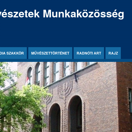
észetek Munkaközösség
DIA SZAKKÖR
MŰVÉSZETTÖRTÉNET
RADNÓTI ART
RAJZ