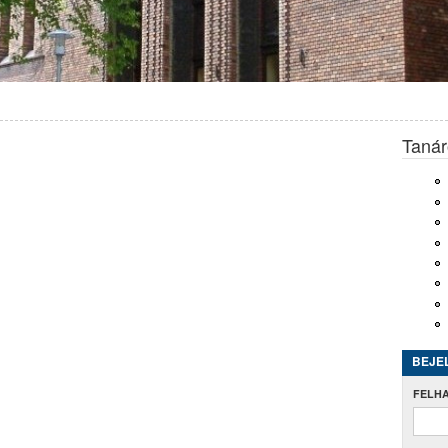
Tanár
BEJE
FELH