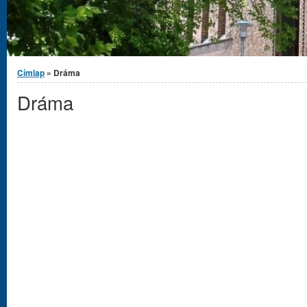
Jelenlegi hely
Címlap
» Dráma
Dráma