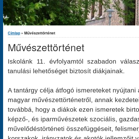
Jelenlegi hely
Címlap
» Művészettörténet
Művészettörténet
Iskolánk 11. évfolyamtól szabadon válasz
tanulási lehetőséget biztosít diákjainak.
A tantárgy célja átfogó ismereteket nyújtan
magyar művészettörténetről, annak kezdetei
továbbá, hogy a diákok ezen ismeretek birt
képző-, és iparművészetek szociális, gazda
művelődéstörténeti összefüggéseit, felismer
korszakok, irányzatok és akotók jellemzőit 