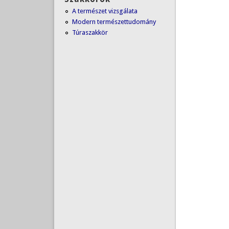
A természet vizsgálata
Modern természettudomány
Túraszakkör