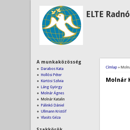
ELTE Radnó
A munkaközösség
Jelenlegi
Címlap
» Molná
Darabos Kata
Hollósi Péter
Molnár 
Kürtösi Szilvia
Láng György
Molnár Ágnes
Molnár Katalin
Pálinkó Dániel
Ullmann Kristóf
Vlasits Géza
Szakkörök