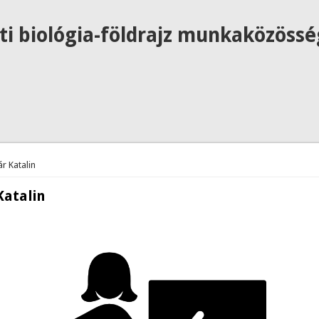
ti biológia-földrajz munkaközössé
 hely
r Katalin
Katalin