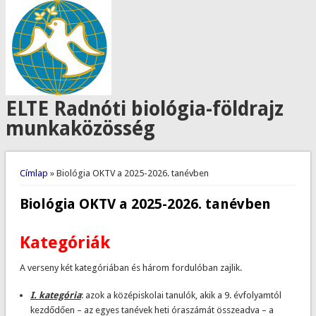
ELTE Radnóti biológia-földrajz
munkaközösség
Jelenlegi hely
Címlap
» Biológia OKTV a 2025-2026. tanévben
Biológia OKTV a 2025-2026. tanévben
Kategóriák
A verseny két kategóriában és három fordulóban zajlik.
I. kategória
: azok a középiskolai tanulók, akik a 9. évfolyamtól
kezdődően – az egyes tanévek heti óraszámát összeadva – a