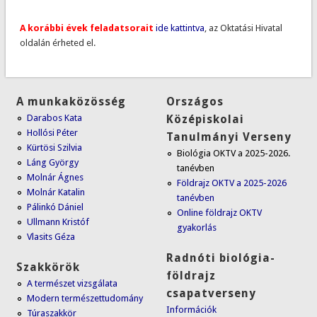
A korábbi évek feladatsorait
ide kattintva
, az Oktatási Hivatal
oldalán érheted el.
A munkaközösség
Országos
Darabos Kata
Középiskolai
Hollósi Péter
Tanulmányi Verseny
Kürtösi Szilvia
Biológia OKTV a 2025-2026.
Láng György
tanévben
Molnár Ágnes
Földrajz OKTV a 2025-2026
Molnár Katalin
tanévben
Pálinkó Dániel
Online földrajz OKTV
Ullmann Kristóf
gyakorlás
Vlasits Géza
Radnóti biológia-
Szakkörök
földrajz
A természet vizsgálata
csapatverseny
Modern természettudomány
I
nformációk
Túraszakkör