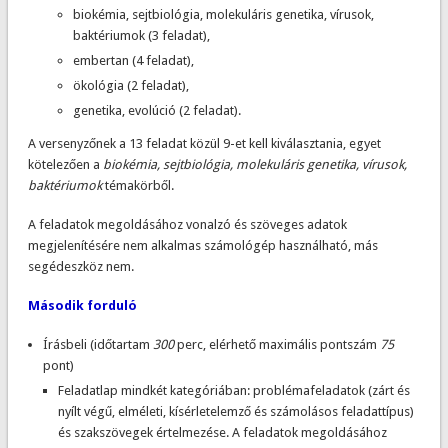
biokémia, sejtbiológia, molekuláris genetika, vírusok,
baktériumok (3 feladat),
embertan (4 feladat),
ökológia (2 feladat),
genetika, evolúció (2 feladat).
A versenyzőnek a 13 feladat közül 9-et kell kiválasztania, egyet
kötelezően a
biokémia, sejtbiológia, molekuláris genetika, vírusok,
baktériumok
témakörből.
A feladatok megoldásához vonalzó és szöveges adatok
megjelenítésére nem alkalmas számológép használható, más
segédeszköz nem.
Második forduló
Írásbeli (időtartam
300
perc, elérhető maximális pontszám
75
pont)
Feladatlap mindkét kategóriában: problémafeladatok (zárt és
nyílt végű, elméleti, kísérletelemző és számolásos feladattípus)
és szakszövegek értelmezése. A feladatok megoldásához