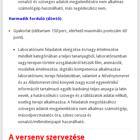
vonalzó és szöveges adatok megjelenítésére nem alkalmas
számológép használható, más segédeszköz nem.
Harmadik forduló (döntő)
Gyakorlat (időtartam
150
perc, elérhető maximális pontszám
60
pont).
Laboratóriumi feladatok elvégzése és/vagy értelmezése
mindkét kategóriában a teljes tananyagból, laboratóriumban
vagy terepen történt vizsgálatokról készült film, animációk,
modellek értelmezése, digitális kompetencia alkalmazása
laboratóriumi, terepi feladatokban, valamint a
Növényismeret
és az
Állatismeret
című könyvek (vagy ezzel egyenértékű
információt tartalmazó egyéb kiadvány) teljes anyaga (a latin
nevek, a határozókulcs szövege és a táblázatok adatai nélkül),
esetleg terepi alkalmazása. A feladatok megoldásához
szöveges adatok megjelenítésére nem alkalmas számológép,
másodpercmutatós óra, színes ceruza és
vonalzó/milliméterpapír használható.
A verseny szervezése