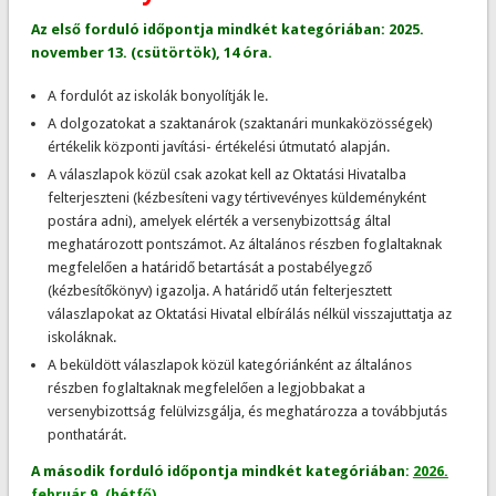
Az első forduló időpontja mindkét kategóriában: 2025.
november 13. (csütörtök), 14 óra.
A fordulót az iskolák bonyolítják le.
A dolgozatokat a szaktanárok (szaktanári munkaközösségek)
értékelik központi javítási- értékelési útmutató alapján.
A válaszlapok közül csak azokat kell az Oktatási Hivatalba
felterjeszteni (kézbesíteni vagy tértivevényes küldeményként
postára adni), amelyek elérték a versenybizottság által
meghatározott pontszámot. Az általános részben foglaltaknak
megfelelően a határidő betartását a postabélyegző
(kézbesítőkönyv) igazolja. A határidő után felterjesztett
válaszlapokat az Oktatási Hivatal elbírálás nélkül visszajuttatja az
iskoláknak.
A beküldött válaszlapok közül kategóriánként az általános
részben foglaltaknak megfelelően a legjobbakat a
versenybizottság felülvizsgálja, és meghatározza a továbbjutás
ponthatárát.
A második forduló időpontja mindkét kategóriában
:
2026.
február 9. (hétfő).