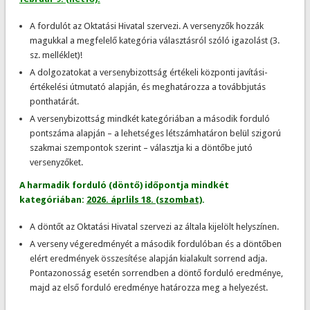
A fordulót az Oktatási Hivatal szervezi. A versenyzők hozzák
magukkal a megfelelő kategória választásról szóló igazolást (3.
sz. melléklet)!
A dolgozatokat a versenybizottság értékeli központi javítási-
értékelési útmutató alapján, és meghatározza a továbbjutás
ponthatárát.
A versenybizottság mindkét kategóriában a második forduló
pontszáma alapján – a lehetséges létszámhatáron belül szigorú
szakmai szempontok szerint – választja ki a döntőbe jutó
versenyzőket.
A harmadik forduló (döntő) időpontja mindkét
kategóriában:
2026. áprlils 18. (szombat)
.
A döntőt az Oktatási Hivatal szervezi az általa kijelölt helyszínen.
A verseny végeredményét a második fordulóban és a döntőben
elért eredmények összesítése alapján kialakult sorrend adja.
Pontazonosság esetén sorrendben a döntő forduló eredménye,
majd az első forduló eredménye határozza meg a helyezést.