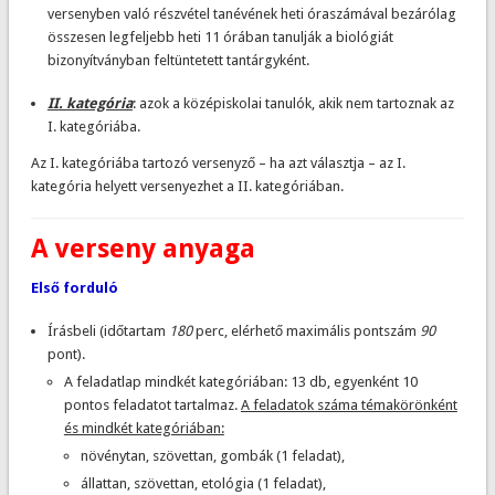
versenyben való részvétel tanévének heti óraszámával bezárólag
összesen legfeljebb heti 11 órában tanulják a biológiát
bizonyítványban feltüntetett tantárgyként.
II. kategória
: azok a középiskolai tanulók, akik nem tartoznak az
I. kategóriába.
Az I. kategóriába tartozó versenyző – ha azt választja – az I.
kategória helyett versenyezhet a II. kategóriában.
A verseny anyaga
Első forduló
Írásbeli (időtartam
180
perc, elérhető maximális pontszám
90
pont).
A feladatlap mindkét kategóriában: 13 db, egyenként 10
pontos feladatot tartalmaz.
A feladatok száma témakörönként
és mindkét kategóriában:
növénytan, szövettan, gombák (1 feladat),
állattan, szövettan, etológia (1 feladat),