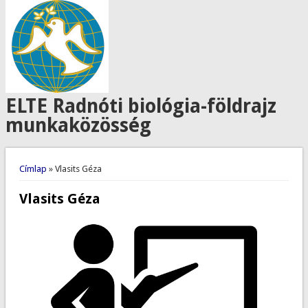
ELTE Radnóti biológia-földrajz
munkaközösség
Jelenlegi hely
Címlap
» Vlasits Géza
Vlasits Géza