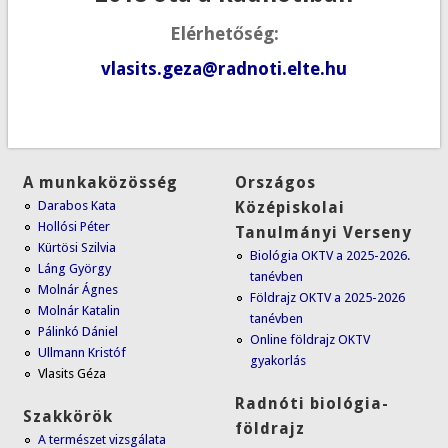
Elérhetőség:
vlasits.geza@radnoti.elte.hu
A munkaközösség
Országos
Darabos Kata
Középiskolai
Hollósi Péter
Tanulmányi Verseny
Kürtösi Szilvia
Biológia OKTV a 2025-2026.
Láng György
tanévben
Molnár Ágnes
Földrajz OKTV a 2025-2026
Molnár Katalin
tanévben
Pálinkó Dániel
Online földrajz OKTV
Ullmann Kristóf
gyakorlás
Vlasits Géza
Radnóti biológia-
Szakkörök
földrajz
A természet vizsgálata