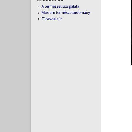
A természet vizsgálata
Modern természettudomány
Túraszakkör