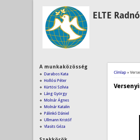
ELTE Radnó
A munkaközösség
Jelenlegi
Címlap
» Verse
Darabos Kata
Hollósi Péter
Versenyi
Kürtösi Szilvia
Láng György
Molnár Ágnes
Molnár Katalin
Pálinkó Dániel
Ullmann Kristóf
Vlasits Géza
Szakkörök