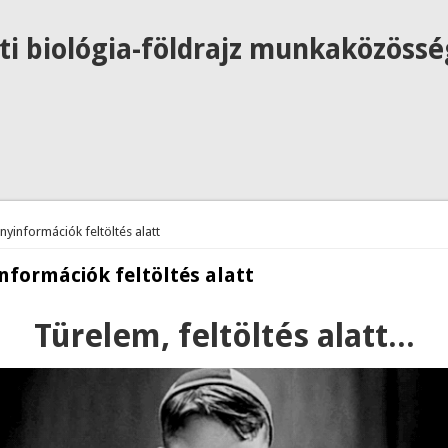
ti biológia-földrajz munkaközössé
 hely
nyinformációk feltöltés alatt
nformációk feltöltés alatt
Türelem, feltöltés alatt...