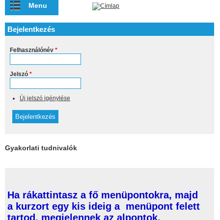
Ugrás a tartalomra
Menu
Bejelentkezés
Felhasználónév
*
Jelszó
*
Új jelszó igénylése
Gyakorlati tudnivalók
Ha rákattintasz a fő menüpontokra, majd
a kurzort egy kis ideig a menüpont felett
tartod, megjelennek az alpontok.