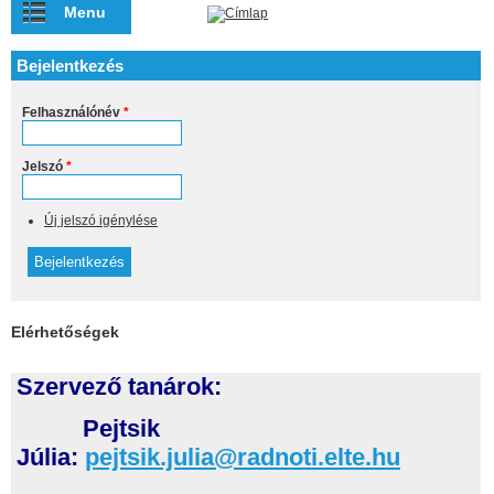
Ugrás a tartalomra
Menu
Bejelentkezés
Felhasználónév
*
Jelszó
*
Új jelszó igénylése
Elérhetőségek
Szervező tanárok:
Pejtsik
Júlia:
pejtsik.julia@radnoti.elte.hu