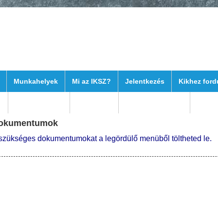
Munkahelyek
Mi az IKSZ?
Jelentkezés
Kikhez ford
k
Elérhetőségek
Szülőknek
Hogy kezdődött?
okumentumok
szükséges dokumentumokat a legördülő menüből töltheted le.