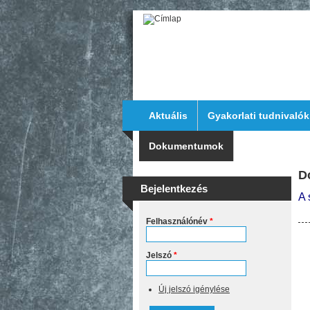
Ugrás a tartalomra
Aktuális
Gyakorlati tudnivalók
Dokumentumok
Elérhetősége
D
Bejelentkezés
A 
Felhasználónév
*
Jelszó
*
Új jelszó igénylése