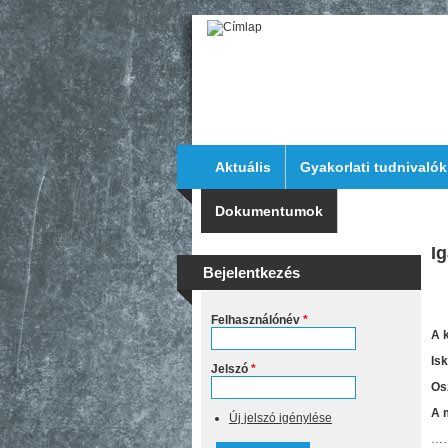
Ugrás a tartalomra
Aktuális
Gyakorlati tudnivalók
Dokumentumok
Elérhetősége
I
Bejelentkezés
Felhasználónév
*
A 
Isk
Jelszó
*
Os
A 
Új jelszó igénylése
…