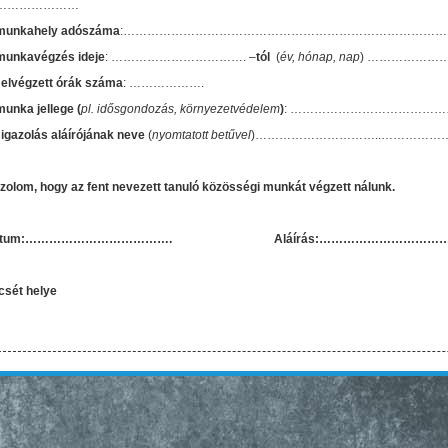
…………………
munkahely adószáma
:……………………………………………………………………
munkavégzés ideje
: ……………………………. –
tól
(
év, hónap, nap
) ………………
 elvégzett órák száma
: ……………….
munka jellege (
pl. idősgondozás, környezetvédelem
)
: …………………………………
 igazolás aláírójának neve
(
nyomtatott betűvel
)…………………………..……………
azolom, hogy az fent nevezett tanuló közösségi munkát végzett nálunk.
átum:………………………………. Aláírás:……………………………
csét helye