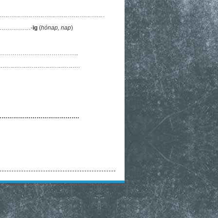
…………………………………………………
………………-
ig
(
hónap, nap
)
…………………………………..
…………………………………….
………………………………….