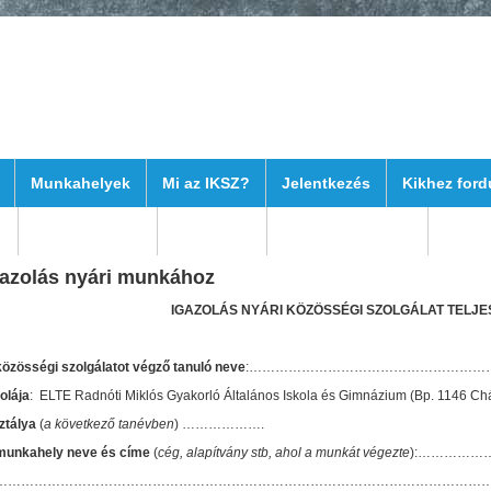
Munkahelyek
Mi az IKSZ?
Jelentkezés
Kikhez ford
k
Elérhetőségek
Szülőknek
Hogy kezdődött?
gazolás nyári munkához
IGAZOLÁS NYÁRI KÖZÖSSÉGI SZOLGÁLAT TELJE
közösségi szolgálatot végző tanuló neve
:………………………………………………
olája
: ELTE Radnóti Miklós Gyakorló Általános Iskola és Gimnázium (Bp. 1146 Chá
ztálya
(
a következő tanévben
) ……………….
munkahely neve és címe
(
cég, alapítvány stb, ahol a munkát végezte
):……………
……………………………………………………………………………………………………