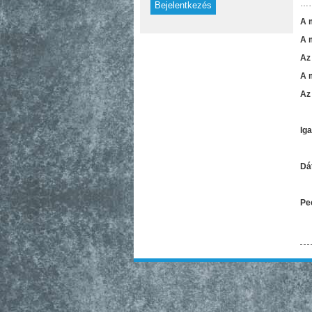
…
A 
A 
Az
A 
Az
Ig
D
Pe