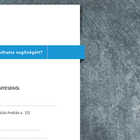
ulhatsz segítségért?
SÍTÉSÉRŐL
…………………..……………………
zár András u. 10)
…………….……………….
……………………………….