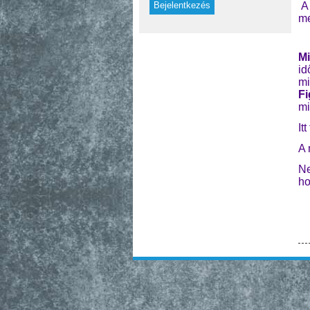
A 
me
Mi
id
mi
Fi
mi
It
A 
Ne
ho