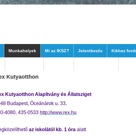
Munkahelyek
Mi az IKSZ?
Jelentkezés
Kikhez ford
k
Elérhetőségek
Szülőknek
Hogy kezdődött?
ex Kutyaotthon
x Kutyaotthon Alapítvány és Állatsziget
48 Budapest, Óceánárok u. 33.
0-4080, 435-0533
http://www.rex.hu
gközelíthető
az iskolától kb. 1 óra
alatt