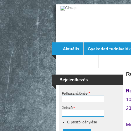
Ugrás a tartalomra
Aktuális
Gyakorlati tudnivalók
Dokumentumok
Elérhetősége
R
Bejelentkezés
Re
Felhasználónév
*
10
Jelszó
*
23
Új jelszó igénylése
Me