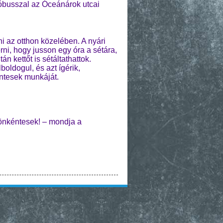
óbusszal az Óceánárok utcai
ni az otthon közelében. A nyári
ni, hogy jusson egy óra a sétára,
án kettőt is sétáltathattok.
oldogul, és azt ígérik,
éntesek munkáját.
 önkéntesek! – mondja a