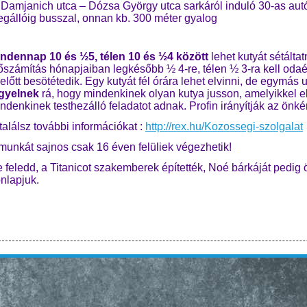
Damjanich utca – Dózsa György utca sarkáról induló 30-as aut
gállóig busszal, onnan kb. 300 méter gyalog
ndennap 10 és ½5, télen 10 és ½4 között
lehet kutyát sétáltat
őszámítás hónapjaiban legkésőbb ½ 4-re, télen ½ 3-ra kell odaér
előtt besötétedik. Egy kutyát fél órára lehet elvinni, de egymás ut
gyelnek
rá, hogy mindenkinek olyan kutya jusson, amelyikkel elb
ndenkinek testhezálló feladatot adnak. Profin irányítják az önk
t találsz további információkat :
http://rex.hu/Kozossegi-szolgalat
munkát sajnos csak 16 éven felüliek végezhetik!
 feledd, a Titanicot szakemberek építették, Noé bárkáját pedig
nlapjuk.